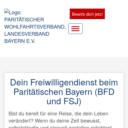
Zum
Inhalt
Bewirb dich jetzt
springen
Zum
Hauptnavigation
Navigationsmenü
aufklappen
Dein Freiwilligendienst beim
Paritätischen Bayern (BFD
und FSJ)
Bist du bereit für eine Reise, die dein Leben
verändert? Wenn du deine Zeit bewusst,
selbstständig und sinnvoll gestalten möchtest,