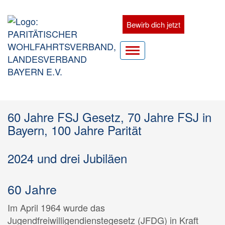
Zum
Inhalt
Bewirb dich jetzt
springen
Zum
Hauptnavigation
Navigationsmenü
aufklappen
60 Jahre FSJ Gesetz, 70 Jahre FSJ in
Bayern, 100 Jahre Parität
2024 und drei Jubiläen
60 Jahre
Im April 1964 wurde das
Jugendfreiwilligendienstegesetz (JFDG) in Kraft